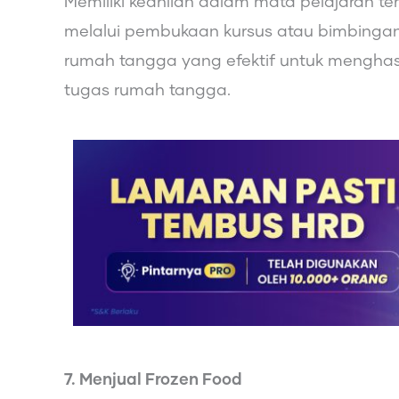
Memiliki keahlian dalam mata pelajaran 
melalui pembukaan kursus atau bimbingan b
rumah tangga yang efektif untuk menghas
tugas rumah tangga.
7. Menjual Frozen Food