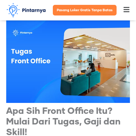
Lewati
Pasang Loker Gratis Tanpa Batas
Fl
ke
konten
M
Apa Sih Front Office Itu?
Mulai Dari Tugas, Gaji dan
Skill!