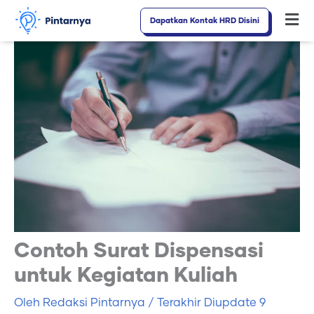
Lewati
Dapatkan Kontak HRD Disini
Fl
ke
M
konten
Contoh Surat Dispensasi
untuk Kegiatan Kuliah
Oleh
Redaksi Pintarnya
/ Terakhir Diupdate
9