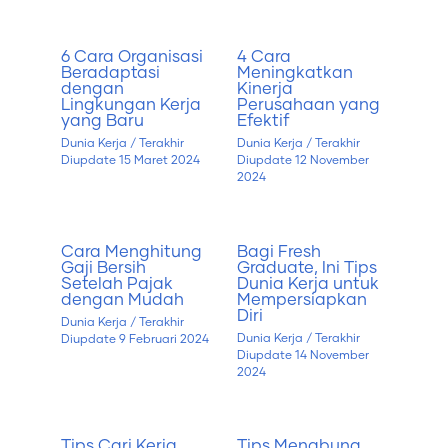
6 Cara Organisasi
4 Cara
Beradaptasi
Meningkatkan
dengan
Kinerja
Lingkungan Kerja
Perusahaan yang
yang Baru
Efektif
Dunia Kerja
/ Terakhir
Dunia Kerja
/ Terakhir
Diupdate
15 Maret 2024
Diupdate
12 November
2024
Cara Menghitung
Bagi Fresh
Gaji Bersih
Graduate, Ini Tips
Setelah Pajak
Dunia Kerja untuk
dengan Mudah
Mempersiapkan
Diri
Dunia Kerja
/ Terakhir
Dunia Kerja
/ Terakhir
Diupdate
9 Februari 2024
Diupdate
14 November
2024
Tips Cari Kerja
Tips Menabung