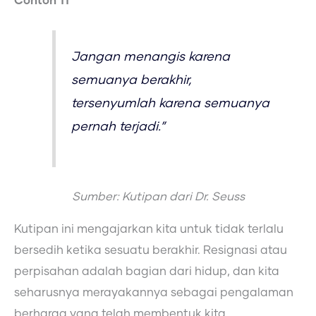
Contoh 11
Jangan menangis karena
semuanya berakhir,
tersenyumlah karena semuanya
pernah terjadi.”
Sumber: Kutipan dari Dr. Seuss
Kutipan ini mengajarkan kita untuk tidak terlalu
bersedih ketika sesuatu berakhir. Resignasi atau
perpisahan adalah bagian dari hidup, dan kita
seharusnya merayakannya sebagai pengalaman
berharga yang telah membentuk kita.