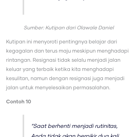
Sumber: Kutipan dari Olawale Daniel
Kutipan ini menyoroti pentingnya belajar dari
kegagalan dan terus maju meskipun menghadapi
rintangan. Resignasi tidak selalu menjadi jalan
keluar yang terbaik ketika kita menghadapi
kesulitan, namun dengan resignasi juga menjadi
jalan untuk menyelesaikan permasalahan.
Contoh 10
“Saat berhenti menjadi rutinitas,
Anda tidak akan berpikir dua kali