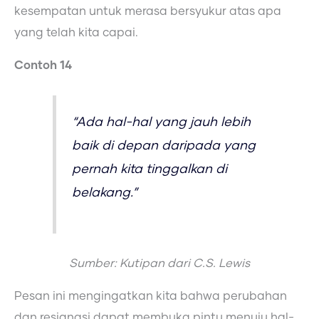
kesempatan untuk merasa bersyukur atas apa
yang telah kita capai.
Contoh 14
“Ada hal-hal yang jauh lebih
baik di depan daripada yang
pernah kita tinggalkan di
belakang.”
Sumber: Kutipan dari C.S. Lewis
Pesan ini mengingatkan kita bahwa perubahan
dan resignasi dapat membuka pintu menuju hal-