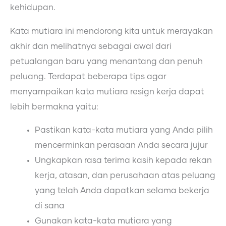
kehidupan.
Kata mutiara ini mendorong kita untuk merayakan
akhir dan melihatnya sebagai awal dari
petualangan baru yang menantang dan penuh
peluang. Terdapat beberapa tips agar
menyampaikan kata mutiara resign kerja dapat
lebih bermakna yaitu:
Pastikan kata-kata mutiara yang Anda pilih
mencerminkan perasaan Anda secara jujur
Ungkapkan rasa terima kasih kepada rekan
kerja, atasan, dan perusahaan atas peluang
yang telah Anda dapatkan selama bekerja
di sana
Gunakan kata-kata mutiara yang