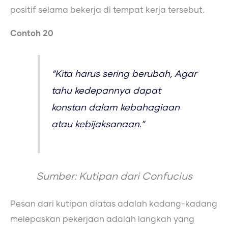
positif selama bekerja di tempat kerja tersebut.
Contoh 20
“Kita harus sering berubah, Agar
tahu kedepannya dapat
konstan dalam kebahagiaan
atau kebijaksanaan.”
Sumber: Kutipan dari Confucius
Pesan dari kutipan diatas adalah kadang-kadang
melepaskan pekerjaan adalah langkah yang