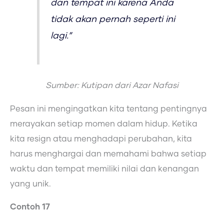
dan tempat ini karena Anda
tidak akan pernah seperti ini
lagi.”
Sumber: Kutipan dari Azar Nafasi
Pesan ini mengingatkan kita tentang pentingnya
merayakan setiap momen dalam hidup. Ketika
kita resign atau menghadapi perubahan, kita
harus menghargai dan memahami bahwa setiap
waktu dan tempat memiliki nilai dan kenangan
yang unik.
Contoh 17