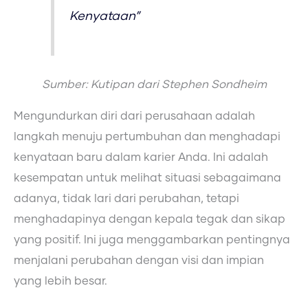
Kenyataan”
Sumber: Kutipan dari Stephen Sondheim
Mengundurkan diri dari perusahaan adalah
langkah menuju pertumbuhan dan menghadapi
kenyataan baru dalam karier Anda. Ini adalah
kesempatan untuk melihat situasi sebagaimana
adanya, tidak lari dari perubahan, tetapi
menghadapinya dengan kepala tegak dan sikap
yang positif. Ini juga menggambarkan pentingnya
menjalani perubahan dengan visi dan impian
yang lebih besar.