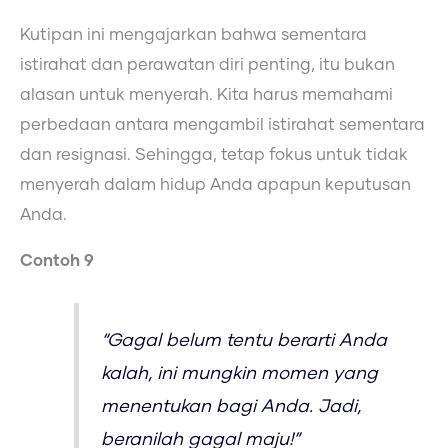
Kutipan ini mengajarkan bahwa sementara
istirahat dan perawatan diri penting, itu bukan
alasan untuk menyerah. Kita harus memahami
perbedaan antara mengambil istirahat sementara
dan resignasi. Sehingga, tetap fokus untuk tidak
menyerah dalam hidup Anda apapun keputusan
Anda.
Contoh 9
“Gagal belum tentu berarti Anda
kalah, ini mungkin momen yang
menentukan bagi Anda. Jadi,
beranilah gagal maju!”