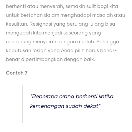
berhenti atau menyerah, semakin sulit bagi kita
untuk bertahan dalam menghadapi masalah atau
kesulitan. Resignasi yang berulang-ulang bisa
mengubah kita menjadi seseorang yang
cenderung menyerah dengan mudah. Sehingga
keputusan resign yang Anda pilih harus benar-
benar dipertimbangkan dengan baik.
Contoh 7
“Beberapa orang berhenti ketika
kemenangan sudah dekat”