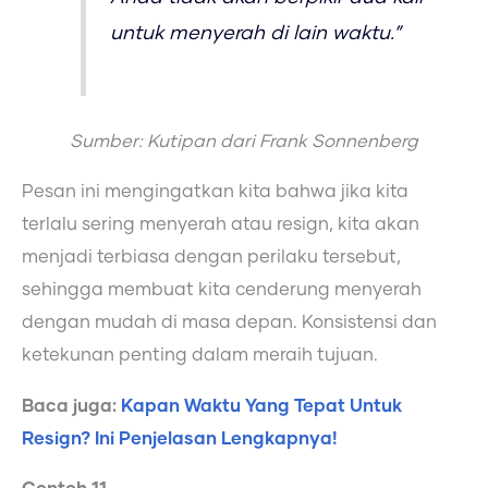
untuk menyerah di lain waktu.”
Sumber: Kutipan dari Frank Sonnenberg
Pesan ini mengingatkan kita bahwa jika kita
terlalu sering menyerah atau resign, kita akan
menjadi terbiasa dengan perilaku tersebut,
sehingga membuat kita cenderung menyerah
dengan mudah di masa depan. Konsistensi dan
ketekunan penting dalam meraih tujuan.
Baca juga:
Kapan Waktu Yang Tepat Untuk
Resign? Ini Penjelasan Lengkapnya!