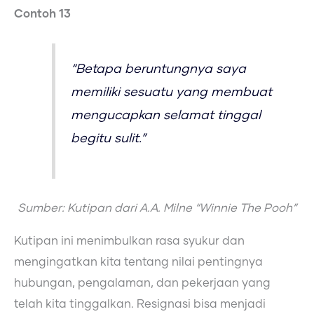
Contoh 13
“Betapa beruntungnya saya
memiliki sesuatu yang membuat
mengucapkan selamat tinggal
begitu sulit.”
Sumber: Kutipan dari A.A. Milne “Winnie The Pooh”
Kutipan ini menimbulkan rasa syukur dan
mengingatkan kita tentang nilai pentingnya
hubungan, pengalaman, dan pekerjaan yang
telah kita tinggalkan. Resignasi bisa menjadi