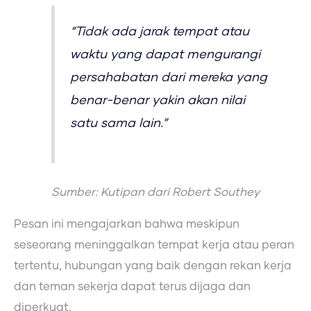
“Tidak ada jarak tempat atau
waktu yang dapat mengurangi
persahabatan dari mereka yang
benar-benar yakin akan nilai
satu sama lain.”
Sumber: Kutipan dari Robert Southey
Pesan ini mengajarkan bahwa meskipun
seseorang meninggalkan tempat kerja atau peran
tertentu, hubungan yang baik dengan rekan kerja
dan teman sekerja dapat terus dijaga dan
diperkuat.