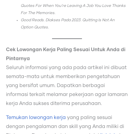
Quotes For When You’re Leaving A Job You Love Thanks
For The Memories.
Good Reads. Diakses Pada 2023. Quitting Is Not An
Option Quotes.
Cek Lowongan Kerja Paling Sesuai Untuk Anda di
Pintarnya
Seluruh informasi yang ada pada artikel ini dibuat
semata-mata untuk memberikan pengetahuan
yang bersifat umum. Dapatkan berbagai
informasi terkait melamar pekerjaan agar lamaran
kerja Anda sukses diterima perusahaan.
Temukan lowongan kerja
yang paling sesuai
dengan pengalaman dan skill yang Anda miliki di