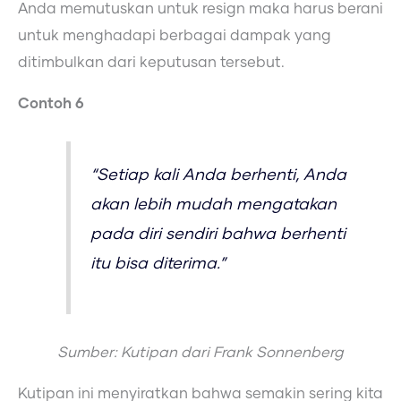
Anda memutuskan untuk resign maka harus berani
untuk menghadapi berbagai dampak yang
ditimbulkan dari keputusan tersebut.
Contoh 6
“Setiap kali Anda berhenti, Anda
akan lebih mudah mengatakan
pada diri sendiri bahwa berhenti
itu bisa diterima.”
Sumber: Kutipan dari Frank Sonnenberg
Kutipan ini menyiratkan bahwa semakin sering kita