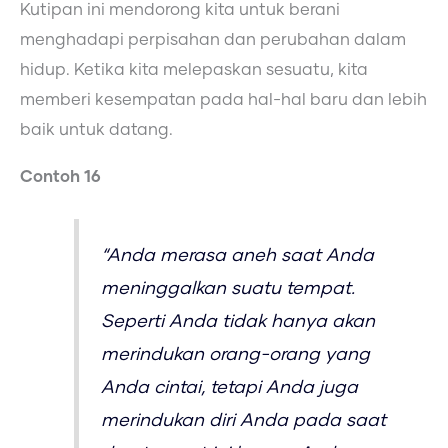
Kutipan ini mendorong kita untuk berani
menghadapi perpisahan dan perubahan dalam
hidup. Ketika kita melepaskan sesuatu, kita
memberi kesempatan pada hal-hal baru dan lebih
baik untuk datang.
Contoh 16
“Anda merasa aneh saat Anda
meninggalkan suatu tempat.
Seperti Anda tidak hanya akan
merindukan orang-orang yang
Anda cintai, tetapi Anda juga
merindukan diri Anda pada saat