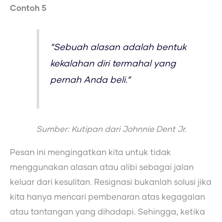
Contoh 5
“Sebuah alasan adalah bentuk
kekalahan diri termahal yang
pernah Anda beli.”
Sumber: Kutipan dari Johnnie Dent Jr.
Pesan ini mengingatkan kita untuk tidak
menggunakan alasan atau alibi sebagai jalan
keluar dari kesulitan. Resignasi bukanlah solusi jika
kita hanya mencari pembenaran atas kegagalan
atau tantangan yang dihadapi. Sehingga, ketika