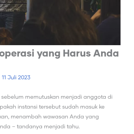
 Koperasi yang Harus Anda
e
11 Juli 2023
si sebelum memutuskan menjadi anggota di
kah instansi tersebut sudah masuk ke
ahkan, menambah wawasan Anda yang
anda – tandanya menjadi tahu.