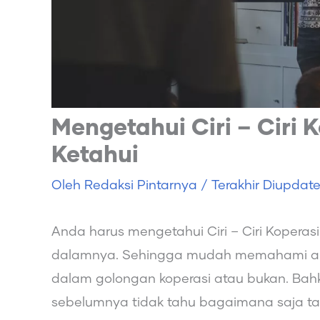
Mengetahui Ciri – Ciri
Ketahui
Oleh
Redaksi Pintarnya
/ Terakhir Diupdat
Anda harus mengetahui Ciri – Ciri Kopera
dalamnya. Sehingga mudah memahami apa
dalam golongan koperasi atau bukan. B
sebelumnya tidak tahu bagaimana saja t