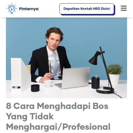
Lewati
Dapatkan Kontak HRD Disini
Fl
ke
M
konten
8 Cara Menghadapi Bos
Yang Tidak
Menghargai/Profesional