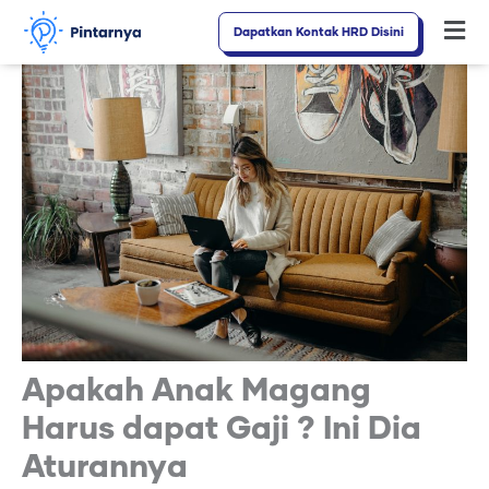
Lewati
Dapatkan Kontak HRD Disini
Fl
ke
M
konten
Apakah Anak Magang
Harus dapat Gaji ? Ini Dia
Aturannya