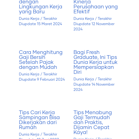
dengan
Kinerja
Lingkungan Kerja
Perusahaan yang
yang Baru
Efektif
Dunia Kerja
/ Terakhir
Dunia Kerja
/ Terakhir
Diupdate
15 Maret 2024
Diupdate
12 November
2024
Cara Menghitung
Bagi Fresh
Gaji Bersih
Graduate, Ini Tips
Setelah Pajak
Dunia Kerja untuk
dengan Mudah
Mempersiapkan
Diri
Dunia Kerja
/ Terakhir
Dunia Kerja
/ Terakhir
Diupdate
9 Februari 2024
Diupdate
14 November
2024
Tips Cari Kerja
Tips Menabung
Sampingan Bisa
Gaji Termudah
Dikerjakan dari
dan Praktis,
Rumah
Dijamin Cepat
Kaya!
Dunia Kerja
/ Terakhir