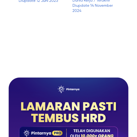
Dunia Kerja
/ Terakhir
Diupdate
12 Juni 2023
Diupdate
14 November
2024