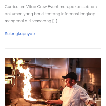
Curriculum Vitae Crew Event merupakan sebuah
dokumen yang berisi tentang informasi lengkap
mengenai diri seseorang […]
Selengkapnya »
Contoh
CV
Koki
yang
Tepat
dan
Bagus