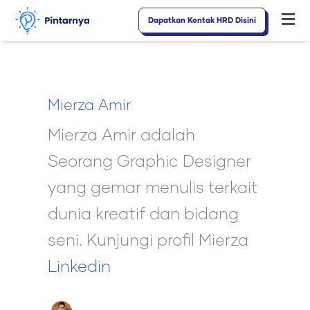
Lewati
Dapatkan Kontak HRD Disini
Fl
ke
M
konten
Mierza Amir
Mierza Amir adalah
Seorang Graphic Designer
yang gemar menulis terkait
dunia kreatif dan bidang
seni. Kunjungi profil Mierza
Linkedin