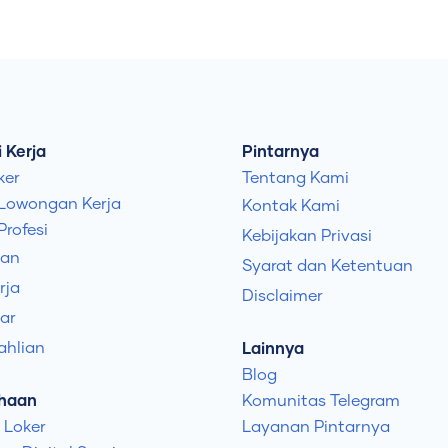
 Kerja
Pintarnya
ker
Tentang Kami
 Lowongan Kerja
Kontak Kami
Profesi
Kebijakan Privasi
uan
Syarat dan Ketentuan
rja
Disclaimer
ar
ahlian
Lainnya
Blog
haan
Komunitas Telegram
 Loker
Layanan Pintarnya