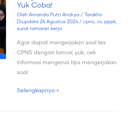
Yuk Coba!
Soal
Oleh
Amanda Putri Andrya
/ Terakhir
CPNS
Diupdate
26 Agustus 2024
/
cpns
,
cv
,
pppk
,
yang
surat lamaran kerja
Efektif
Agar dapat mengerjakan soal tes
&
CPNS dengan lancar, yuk, cek
Contohnya,
informasi mengenai tips mengerjakan
Yuk
soal
Coba!
Selengkapnya »